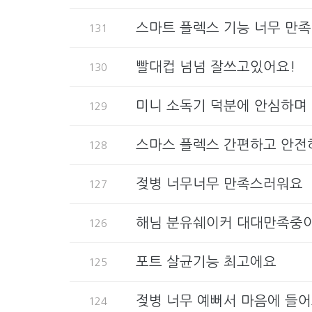
스마트 플렉스 기능 너무 만족
131
빨대컵 넘넘 잘쓰고있어요!
130
미니 소독기 덕분에 안심하며
129
스마스 플렉스 간편하고 안전
128
젖병 너무너무 만족스러워요
127
해님 분유쉐이커 대대만족중
126
포트 살균기능 최고에요
125
젖병 너무 예뻐서 마음에 들어
124