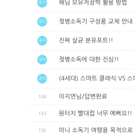
해님 모유저장팩 활용 방법
공지
젖병소독기 구성품 교체 안내
공지
진짜 살균 분유포트!!
공지
젖병소독에 대한 진심!!
공지
(4세대) 스마트 클래식 VS 
공지
이지연님/답변완료
134
원터치 빨대컵 너무 예뻐요!!
133
미니 소독기 여행용 목적으로 
132