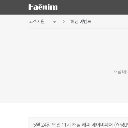
고객지원
해님 이벤트
해님 베
5월 24일 오전 11시 해님 해피 베이비페어 (쇼핑LI